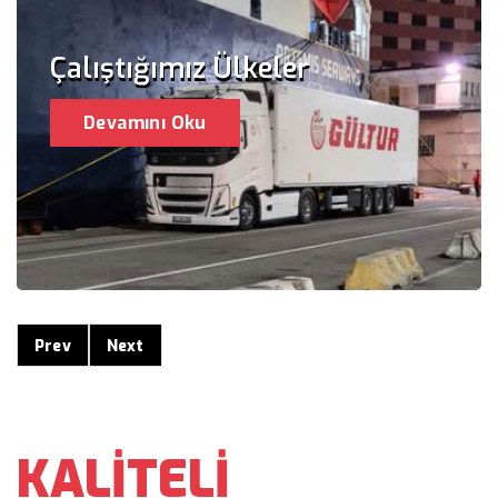
Çalıştığımız Ülkeler
Devamını Oku
Prev
Next
KALİTELİ